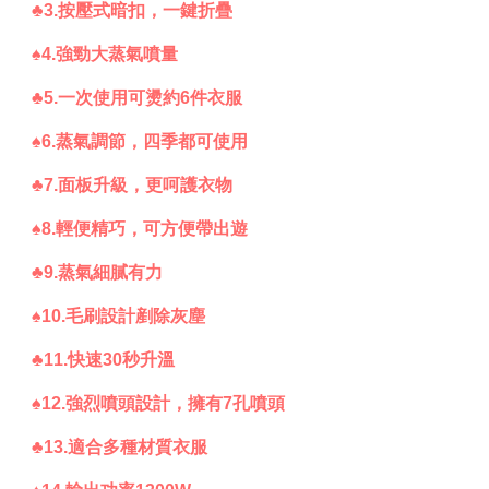
♣3.按壓式暗扣，一鍵折疊
♠4.強勁大蒸氣噴量
♣5.一次使用可燙約6件衣服
♠6.蒸氣調節，四季都可使用
♣7.面板升級，更呵護衣物
♠8.輕便精巧，可方便帶出遊
♣9.蒸氣細膩有力
♠10.毛刷設計剷除灰塵
♣11.快速30秒升溫
♠12.強烈噴頭設計，擁有7孔噴頭
♣13.適合多種材質衣服