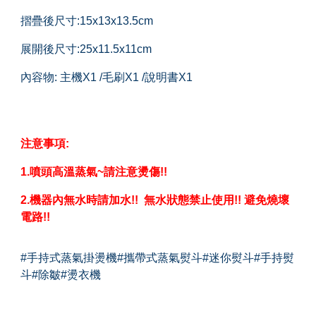
摺疊後尺寸:15x13x13.5cm
展開後尺寸:25x11.5x11cm
內容物: 主機X1 /毛刷X1 /說明書X1
注意事項:
1.噴頭高溫蒸氣~請注意燙傷!!
2.機器內無水時請加水!! 無水狀態禁止使用!! 避免燒壞
電路!!
#手持式蒸氣掛燙機#攜帶式蒸氣熨斗#迷你熨斗#手持熨
斗#除皺#燙衣機