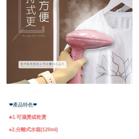
❤產品特色❤
♣1.可濕燙或乾燙
♠2.分離式水箱(120ml)