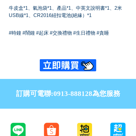
牛皮盒*1、氣泡袋*1、產品*1、中英文說明書*1、2米
USB線*1、CR2016紐扣電池(絕緣）*1
#時鐘 #鬧鐘 #起床 #交換禮物 #生日禮物 #貪睡
訂購可電聯:0913-888128為您服務