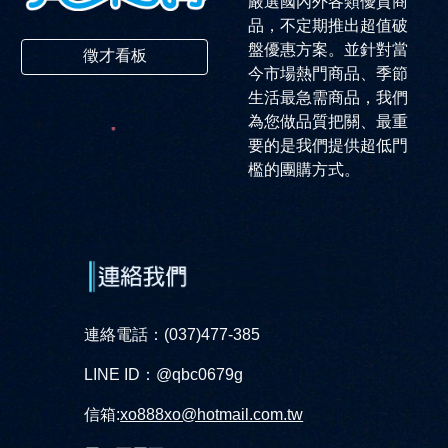
嚴選國內外各類優質商
品，不定期推出超值破
盤優惠方案。並針對當
徵才看板
今市場熱門商品、季節
生活最急需商品，我們
為您做品質把關、最重
要的是我們提供超低門
檻的團購方式。
連絡電話：(037)477-385
LINE ID：@qbc0679g
信箱:
xo888xo@hotmail.com.tw