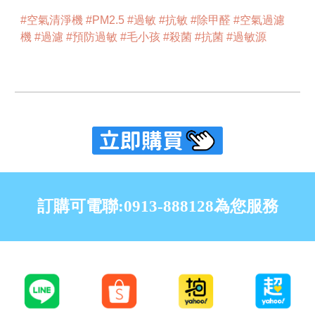
#空氣清淨機 #PM2.5 #過敏 #抗敏 #除甲醛 #空氣過濾
機 #過濾 #預防過敏 #毛小孩 #殺菌 #抗菌 #過敏源
訂購可電聯:0913-888128為您服務