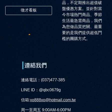
品，不定期推出超值破
盤優惠方案。並針對當
徵才看板
今市場熱門商品、季節
生活最急需商品，我們
為您做品質把關、最重
要的是我們提供超低門
檻的團購方式。
連絡電話：(037)477-385
LINE ID：@qbc0679g
信箱:
xo888xo@hotmail.com.tw
周一至周五 9:00AM-6:00PM