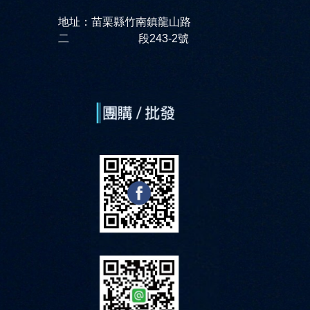
地址：苗栗縣竹南鎮龍山路
二 段243-2號