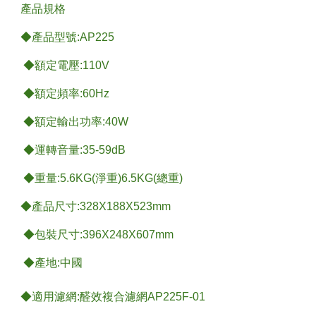
產品規格
◆產品型號:AP225
◆額定電壓:110V
◆額定頻率:60Hz
◆額定輸出功率:40W
◆運轉音量:35-59dB
◆重量:5.6KG(淨重)6.5KG(總重)
◆產品尺寸:328X188X523mm
◆包裝尺寸:396X248X607mm
◆產地:中國
◆適用濾網:醛效複合濾網AP225F-01