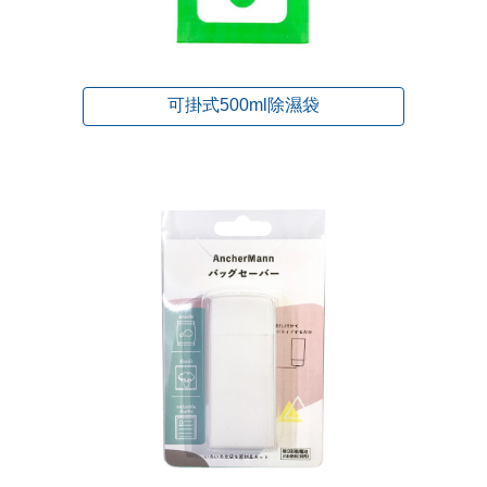
可掛式500ml除濕袋