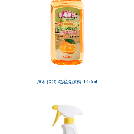
犀利媽媽 濃縮洗潔精1000ml