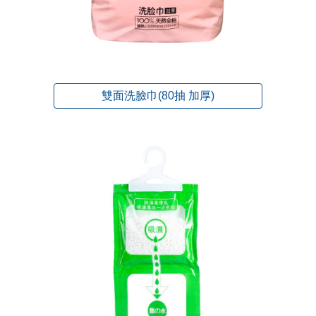
雙面洗臉巾(80抽 加厚)