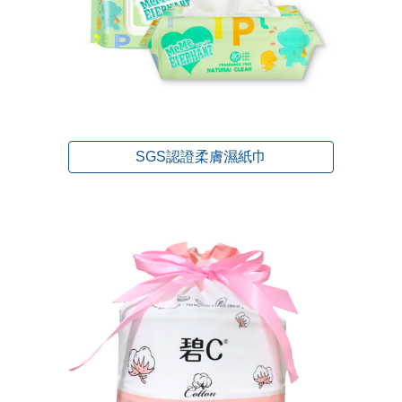
SGS認證柔膚濕紙巾